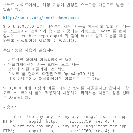
스노트 사이트에서는 해당 기능이 반영된 스노트를 다운로드 받을 수 
있습니다.
http://snort.org/snort-downloads
Snort 2.9.7.0 알파 버전부터 해당 기능을 제공하고 있고 이 기능
은 스노트에서 전처리기 형태로 제공되는 기능으로 Snort 를 컴파
일시에 --enable-oepn-appid 와 같이 build 할때 기능을 제공
하도록 설정되어야 사용할 수 있습니다.

주요기능은 다음과 같습니다.

- 네트워크 상에서 어플리케이션 탐지

- 애플리케이션의 사용 트래픽 보고 기능 

- 정책에 의한 애플리케이션 차단

- 스노트 룰 언어의 확장판으로 OpenAppID 사용 

- IPS 이벤트에서 어플리케이션 이름으로 보고 가능 

약 1,000 여개 이상의 어플리케이션 탐지를 제공한다고 합니다. 참
고로 스노트에서 룰에 적용하여 사용하기 위해서는 다음과 같은 형태
로 사용됩니다.

사용예:

    alert tcp any any -> any any  (msg:"test for app 
HTTP";     appid: http;     sid:18759; rev:4; )

    alert tcp any any -> any any  (msg:"test for app 
FTP";      appid: ftp;      sid:18760; rev:4; )
