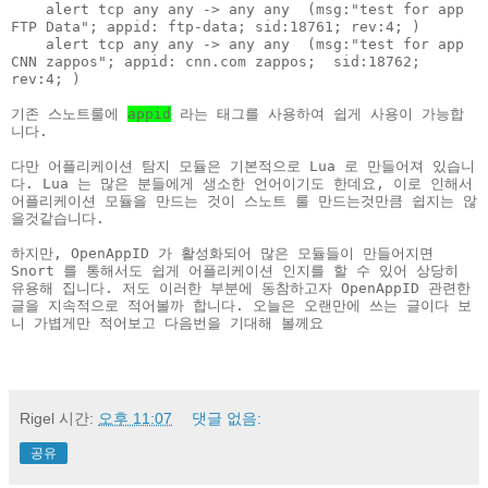
    alert tcp any any -> any any  (msg:"test for app 
FTP Data"; appid: ftp-data; sid:18761; rev:4; )

    alert tcp any any -> any any  (msg:"test for app 
CNN zappos"; appid: cnn.com zappos;  sid:18762; 
rev:4; )

기존 스노트룰에 
appid
 라는 태그를 사용하여 쉽게 사용이 가능합
니다.

다만 어플리케이션 탐지 모듈은 기본적으로 Lua 로 만들어져 있습니
다. Lua 는 많은 분들에게 생소한 언어이기도 한데요, 이로 인해서 
어플리케이션 모듈을 만드는 것이 스노트 룰 만드는것만큼 쉽지는 않
을것같습니다. 

하지만, OpenAppID 가 활성화되어 많은 모듈들이 만들어지면 
Snort 를 통해서도 쉽게 어플리케이션 인지를 할 수 있어 상당히 
유용해 집니다. 저도 이러한 부분에 동참하고자 OpenAppID 관련한 
글을 지속적으로 적어볼까 합니다. 오늘은 오랜만에 쓰는 글이다 보
니 가볍게만 적어보고 다음번을 기대해 볼께요 
Rigel
시간:
오후 11:07
댓글 없음:
공유