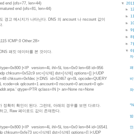
 end (ofs=77, len=44)
▼
201
tured end (ofs=81, len=44)
►
1
►
1
고 메시지가 나타난다. DNS 의 ancount 나 nscount 값이
►
1
다.
►
9
►
8
1115 ICMP:0 Other:28>
►
7
▼
6
DNS 패킷 데이터를 본 것이다.
자
ype=0x800 |<IP version=4L ihl=5L tos=0x0 len=68 id=956
패
o=udp chksum=0x52c9 src=[삭제] dst=[삭제] options=[] |<UDP
en=48 chksum=0xfdec |<DNS id=52467 qr=0L opcode=QUERY
비
L rcode=ok qdcount=1 ancount=0 nscount=0 arcount=0 qd=
ddr.arpa.' qtype=PTR qclass=IN |> an=None ns=None
와
*
 정확히 확인이 된다. 그런데, 아래의 경우를 보면 다르다.
고, Raw 페이로드 값이 존재한다.
밤
ype=0x800 |<IP version=4L ihl=5L tos=0x0 len=84 id=16541
안
=udp chksum=0xfe73 src=[삭제] dst=[삭제] options=[] |<UDP