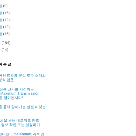
월
(9)
월
(15)
월
(12)
월
(12)
월
(15)
0
(164)
9
(14)
이 본 글
한 네트워크 분석 도구 소개와
분석 입문
 전송 크기를 지정하는
Maximum Transmission
t)를 알아봅시다!
를 통해 알아가는 실전 패킷분
tool 을 통해 네트워크 카드
C) 정보 확인 또는 설정하기
디안(Little-endian)과 빅엔