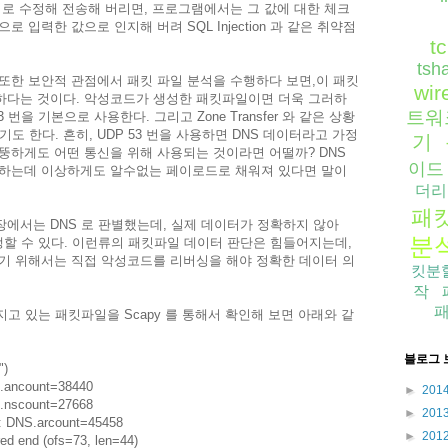
의로 수정해 전송해 버리면, 프로그램에서는 그 값에 대한 체크
 입력한 값으로 인지해 버려 SQL Injection 과 같은 취약점
t
tsh
또한 보안적 관점에서 패킷 파일 분석을 수행하다 보면,이 패킷
wir
하다는 것이다. 악성코드가 생성한 패킷파일이면 더욱 그러하
트워
53 번을 기본으로 사용한다. 그리고 Zone Transfer 와 같은 상황
기도 한다. 흔히, UDP 53 번을 사용하면 DNS 데이터라고 가정
기
 어뚱하게도 어떤 통신을 위해 사용되는 것이라면 어떨까? DNS
이드
용하는데 이상하게도 알수없는 페이로드로 채워져 있다면 말이
더리
패
에서는 DNS 로 판별했는데, 실제 데이터가 정확하지 않아
분
가 발생할 수 있다. 이런류의 패킷파일 데이터 판단은 힘들어지는데,
기 위해서는 직접 악성코드를 리버싱을 해야 정확한 데이터 의
킷분
작
고 있는 패킷파일을 Scapy 를 통해서 확인해 보면 아래와 같
블로그 
")
.ancount=38440
►
201
.nscount=27668
►
201
: DNS.arcount=45458
►
201
 end (ofs=73, len=44)