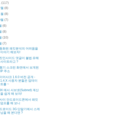
1
(117)
2월
(8)
1월
(8)
0월
(7)
월
(6)
월
(8)
월
(10)
월
(7)
동화된 패킷분석의 어려움을
이야기 해보자!
킷인사이드 댓글이 불법.유해
사이트라고 ?
행기 스크린 화면에서 보게된
IP 주소
이어샤크 1.6.0 버전 공개 -
1.4.X 사용자 분들은 업데이
트를 ~
NIX 에서 서브넷(Subnet) 계산
을 쉽게 해 보자!
사이 안드로이드폰에서 패킷
덤프를 해 보니
드로이드 3G 단말기에서 스캐
닝을 해 본다면 ?