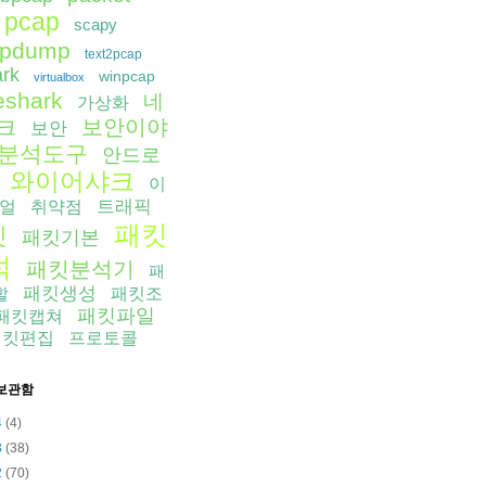
pcap
scapy
cpdump
text2pcap
ark
winpcap
virtualbox
eshark
네
가상화
보안이야
크
보안
분석도구
안드로
와이어샤크
이
트래픽
얼
취약점
패킷
킷
패킷기본
석
패킷분석기
패
패킷생성
할
패킷조
패킷파일
패킷캡쳐
패킷편집
프로토콜
보관함
4
(4)
3
(38)
2
(70)