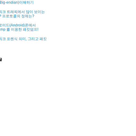
Big-endian)이해하기
워크 트래픽에서 많이 보이는
P 프로토콜의 정체는?
이드(Android)폰에서
dump 를 이용한 패킷덤프!
크 포렌식 의미, 그리고 패킷
글