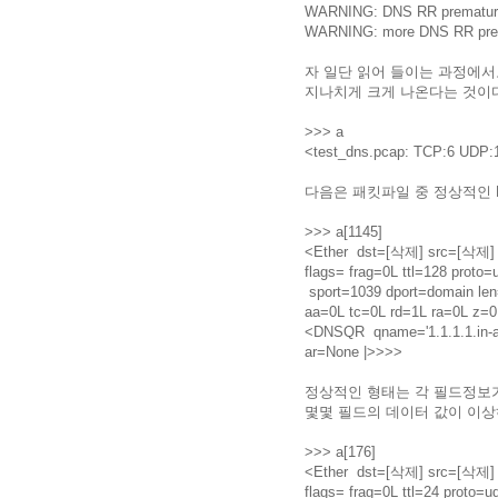
WARNING: DNS RR prematured
WARNING: more DNS RR prema
자 일단 읽어 들이는 과정에서도 경
지나치게 크게 나온다는 것이
>>> a
<test_dns.pcap: TCP:6 UDP:
다음은 패킷파일 중 정상적인 
>>> a[1145]
<Ether dst=[삭제] src=[삭제] t
flags= frag=0L ttl=128 prot
sport=1039 dport=domain l
aa=0L tc=0L rd=1L ra=0L z=0
<DNSQR qname='1.1.1.1.in-a
ar=None |>>>>
정상적인 형태는 각 필드정보가
몇몇 필드의 데이터 값이 이상하
>>> a[176]
<Ether dst=[삭제] src=[삭제] t
flags= frag=0L ttl=24 proto