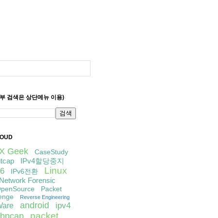
세부 검색은 상단메뉴 이용)
LOUD
IX Geek
CaseStudy
itcap
IPv4할당중지
Linux
6
IPv6전환
Network Forensic
penSource
Packet
enge
Reverse Engineering
android
ipv4
are
packet
libpcap