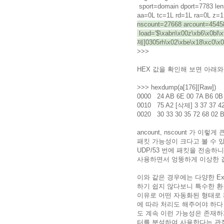
sport=domain dport=7783 l
aa=0L tc=1L rd=1L ra=0L z=1
nscount=27668 arcount=45458 
load='$\xabn\x00z\xb6\x0bl\
제]0305rh\x02\xbe\x18\xc0\x00
>>>
HEX 값을 확인해 보면 아래와
>>> hexdump(a[176][Raw])
0000 24 AB 6E 00 7A B6 0B 6
0010 75 A2 [삭제] 3 37 37 
0020 30 33 30 35 72 68 
ancount, nscount 가 
패킷 가능성이 크다고 볼 수 있
UDP/53 번에 패킷을 전송하
사용하면서 엉뚱하게 이상한 
이와 같은 경우에는 다양한 Ex
하기 쉽지 않다보니 특수한 환
이유로 어떤 자동화된 형태로 
에 따라 처리도 해주어야 하다
도 계속 이런 가능성은 존재하
터를 분석하여 사용한다는 관