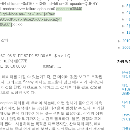
en=64 chksum=0xf167 |<DNS id=56 qr=0L opcode=QUERY
►
5
L rcode=server-failure qdcount=0
ancount=38440
►
4
qd=None an='' ns='' ar='' |<Raw
x98Q\xff\x87\xf9\xe2\xd0\xaeu\xa2[삭
►
3
\x00' |
>>>>>
►
2
►
1
 같다.
►
201
►
200
C 98 51 FF 87 F9 E2 D0 AE $.n.z..l.Q......
42 u..[삭제]C77B
가장 많
02 BE 18 C0 00 00 0305rh......
유용
패킷
이렇게 큰 데이터를 가질 수 있는가? 즉, 큰 데이터 값만 보고도 조작된
다. 그러므로 Scapy 에서도 로드할때 경고 메시지가 나타난다.
패킷
니 이것을 DNS 패킷으로 인식하고 그 값 데이터를 필드 값으로
MTU(
값으로 설정된 것이다.
Uni
사례
ception 처리를 해 주어야 하는데, 어떤 형태가 들어오기 예측
석
경의 패킷 분석에서는 상당한 어려움이 발생할 수 있다. 이러한
패킷을 분석 처리하기에는 많은 경험도 필요하고, 각각의 상황
Eth
 보니 안정화 되기까지는 시간도 필요하다. 물론, 안정화 후에
(NI
게 된다. 사용하려는 목적은 다르겠지만, 완벽하게 패킷 데이
리틀엔
점보다는 좀더 쉽게 패킷 분석가를 도와준다는 관점에서 생각하