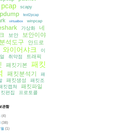
pcap
scapy
cpdump
text2pcap
ark
winpcap
virtualbox
eshark
네
가상화
보안이야
크
보안
분석도구
안드로
와이어샤크
이
트래픽
얼
취약점
패킷
킷
패킷기본
석
패킷분석기
패
패킷생성
할
패킷조
패킷파일
패킷캡쳐
패킷편집
프로토콜
보관함
4
(4)
3
(38)
2월
(1)