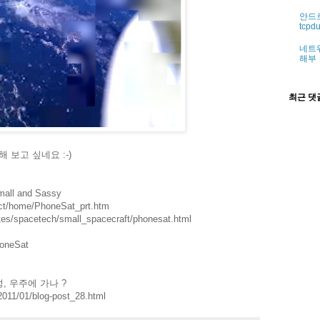
안드로
tcp
네트워
해부
최근 댓
 보고 싶네요 :-)
mall and Sassy
oct/home/PhoneSat_prt.htm
ates/spacetech/small_spacecraft/phonesat.html
honeSat
, 우주에 가나 ?
2011/01/blog-post_28.html