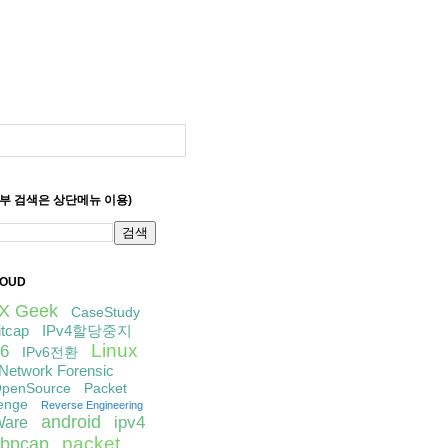
세부 검색은 상단메뉴 이용)
LOUD
IX Geek
CaseStudy
itcap
IPv4할당중지
Linux
6
IPv6전환
Network Forensic
penSource
Packet
enge
Reverse Engineering
android
ipv4
are
packet
libpcap