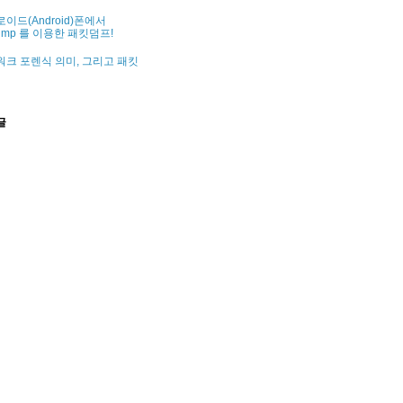
이드(Android)폰에서
dump 를 이용한 패킷덤프!
크 포렌식 의미, 그리고 패킷
글