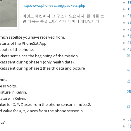
►
1
http://www.phonesat.org/packets.php
►
1
이것도 패킷이니 그 구조가 있습니다. 한 예를 보
►
9
면 다음은 폰샛 1.0의 상태 데이터 패킷입니다.
►
8
►
7
►
6
which satellite you have received from.
tarts of the PhoneSat App.
►
5
oots of the phone.
▼
4
kets sent since the beginning of the mission.
안
ts sent during phase 1 (only health data).
ets sent during phase 2 (health data and picture
데
nds.
집
 in Volts.
ature in Kelvin.
2
ature in Kelvin.
ue for X, Y, Z axes from the phone sensor in m/sec2.
다
d value for X, Y, Z axes from the phone sensor in
►
3
cs”.
►
2