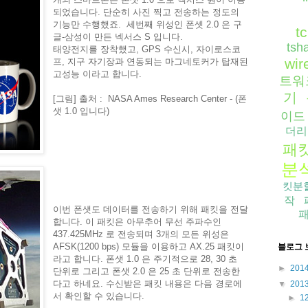
되었습니다. 단순히 사진 찍고 전송하는 정도의
기능만 수행했죠. 세번째 위성인 폰셋 2.0 은 구
t
글-삼성이 만든 넥서스 S 입니다.
tsh
태양전지를 장착했고, GPS 수신시, 자이로스코
wir
프, 지구 자기장과 연동되는 마그네토커가 탑재된
고성능 이라고 합니다.
트워
기
[그림] 출처 : NASA Ames Research Center - (폰
샛 1.0 입니다)
이드
더리
패
분
킷분
작
이번 폰샛도 데이터를 전송하기 위해 패킷을 전달
합니다. 이 패킷은 아무추어 무선 주파수인
437.425MHz 로 전송되며 3개의 모든 위성은
AFSK(1200 bps) 모듈을 이용하고 AX.25 패킷이
블로그 
라고 합니다. 폰샛 1.0 은 주기적으로 28, 30 초
►
201
단위로 그리고 폰샛 2.0 은 25 초 단위로 전송한
다고 하네요. 수신받은 패킷 내용은 다음 경로에
▼
201
서 확인할 수 있습니다.
►
1