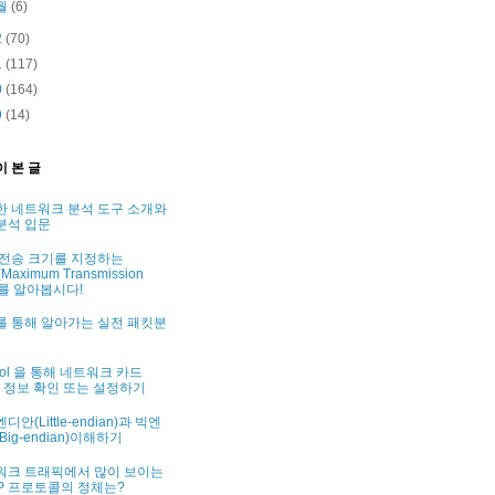
월
(6)
2
(70)
1
(117)
0
(164)
9
(14)
이 본 글
한 네트워크 분석 도구 소개와
분석 입문
 전송 크기를 지정하는
Maximum Transmission
t)를 알아봅시다!
를 통해 알아가는 실전 패킷분
tool 을 통해 네트워크 카드
C) 정보 확인 또는 설정하기
디안(Little-endian)과 빅엔
Big-endian)이해하기
워크 트래픽에서 많이 보이는
P 프로토콜의 정체는?