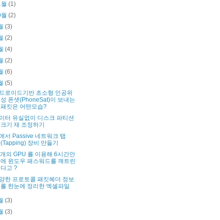
1월
(1)
0월
(2)
월
(3)
월
(2)
월
(4)
월
(2)
월
(6)
월
(5)
드로이드기반 초소형 인공위
성 폰샛(PhoneSat)이 보내는
패킷은 어떤모습?
이터 유실없이 디스크 파티션
크기 재 조정하기
에서 Passive 네트워크 탭
(Tapping) 장비 만들기
5개의 GPU 를 이용해 6시간안
에 윈도우 패스워드를 깨트린
다고 ?
양한 프로토콜 패킷헤더 정보
를 한눈에 정리한 엑셀파일
월
(3)
월
(3)