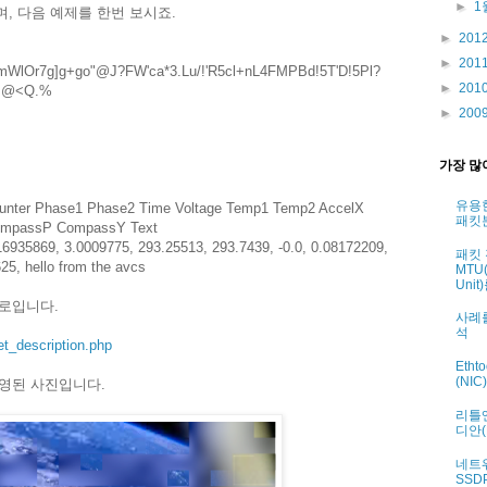
►
1
으며, 다음 예제를 한번 보시죠.
►
201
►
201
WlOr7g]g+go"@J?FW'ca*3.Lu/!'R5cl+nL4FMPBd!5T'D!5Pl?
►
201
,5.@<Q.%
►
200
가장 많
유용
ounter Phase1 Phase2 Time Voltage Temp1 Temp2 AccelX
패킷
ompassP CompassY Text
316935869, 3.0009775, 293.25513, 293.7439, -0.0, 0.08172209,
패킷
625, hello from the avcs
MTU(
Uni
로입니다.
사례
석
et_description.php
Eth
(NI
영된 사진입니다.
리틀엔
디안(
네트
SSD