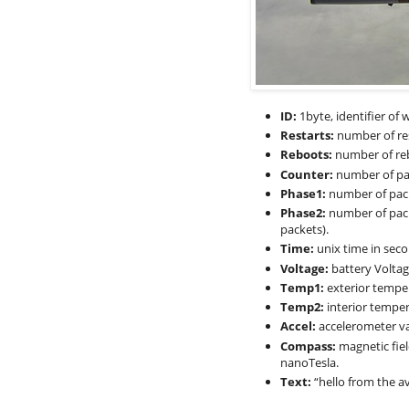
ID:
1byte, identifier of 
Restarts:
number of res
Reboots:
number of reb
Counter:
number of pac
Phase1:
number of packe
Phase2:
number of pack
packets).
Time:
unix time in seco
Voltage:
battery Voltage
Temp1:
exterior temper
Temp2:
interior temper
Accel:
accelerometer val
Compass:
magnetic fiel
nanoTesla.
Text:
“hello from the av