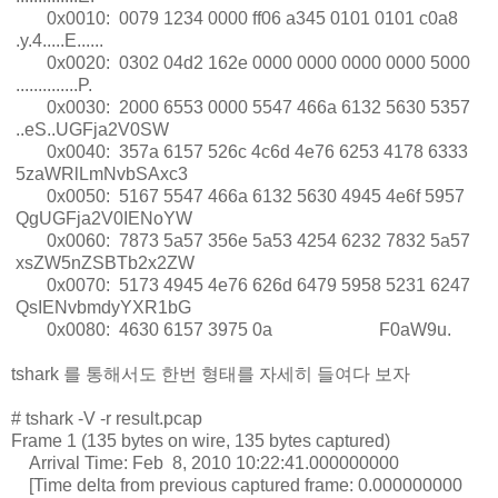
0x0010: 0079 1234 0000 ff06 a345 0101 0101 c0a8
.y.4.....E......
0x0020: 0302 04d2 162e 0000 0000 0000 0000 5000
..............P.
0x0030: 2000 6553 0000 5547 466a 6132 5630 5357
..eS..UGFja2V0SW
0x0040: 357a 6157 526c 4c6d 4e76 6253 4178 6333
5zaWRlLmNvbSAxc3
0x0050: 5167 5547 466a 6132 5630 4945 4e6f 5957
QgUGFja2V0IENoYW
0x0060: 7873 5a57 356e 5a53 4254 6232 7832 5a57
xsZW5nZSBTb2x2ZW
0x0070: 5173 4945 4e76 626d 6479 5958 5231 6247
QsIENvbmdyYXR1bG
0x0080: 4630 6157 3975 0a F0aW9u.
tshark 를 통해서도 한번 형태를 자세히 들여다 보자
# tshark -V -r result.pcap
Frame 1 (135 bytes on wire, 135 bytes captured)
Arrival Time: Feb 8, 2010 10:22:41.000000000
[Time delta from previous captured frame: 0.000000000