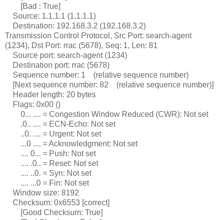
[Bad : True]
Source: 1.1.1.1 (1.1.1.1)
Destination: 192.168.3.2 (192.168.3.2)
Transmission Control Protocol, Src Port: search-agent
(1234), Dst Port: rrac (5678), Seq: 1, Len: 81
Source port: search-agent (1234)
Destination port: rrac (5678)
Sequence number: 1 (relative sequence number)
[Next sequence number: 82 (relative sequence number)]
Header length: 20 bytes
Flags: 0x00 ()
0... .... = Congestion Window Reduced (CWR): Not set
.0.. .... = ECN-Echo: Not set
..0. .... = Urgent: Not set
...0 .... = Acknowledgment: Not set
.... 0... = Push: Not set
.... .0.. = Reset: Not set
.... ..0. = Syn: Not set
.... ...0 = Fin: Not set
Window size: 8192
Checksum: 0x6553 [correct]
[Good Checksum: True]