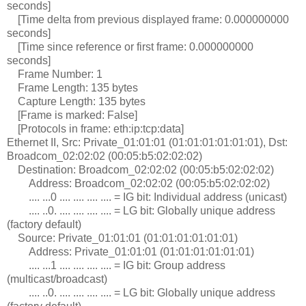
seconds]
[Time delta from previous displayed frame: 0.000000000
seconds]
[Time since reference or first frame: 0.000000000
seconds]
Frame Number: 1
Frame Length: 135 bytes
Capture Length: 135 bytes
[Frame is marked: False]
[Protocols in frame: eth:ip:tcp:data]
Ethernet II, Src: Private_01:01:01 (01:01:01:01:01:01), Dst:
Broadcom_02:02:02 (00:05:b5:02:02:02)
Destination: Broadcom_02:02:02 (00:05:b5:02:02:02)
Address: Broadcom_02:02:02 (00:05:b5:02:02:02)
.... ...0 .... .... .... .... = IG bit: Individual address (unicast)
.... ..0. .... .... .... .... = LG bit: Globally unique address
(factory default)
Source: Private_01:01:01 (01:01:01:01:01:01)
Address: Private_01:01:01 (01:01:01:01:01:01)
.... ...1 .... .... .... .... = IG bit: Group address
(multicast/broadcast)
.... ..0. .... .... .... .... = LG bit: Globally unique address