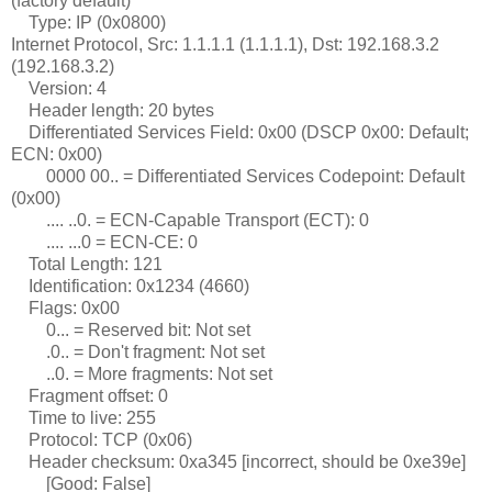
(factory default)
Type: IP (0x0800)
Internet Protocol, Src: 1.1.1.1 (1.1.1.1), Dst: 192.168.3.2
(192.168.3.2)
Version: 4
Header length: 20 bytes
Differentiated Services Field: 0x00 (DSCP 0x00: Default;
ECN: 0x00)
0000 00.. = Differentiated Services Codepoint: Default
(0x00)
.... ..0. = ECN-Capable Transport (ECT): 0
.... ...0 = ECN-CE: 0
Total Length: 121
Identification: 0x1234 (4660)
Flags: 0x00
0... = Reserved bit: Not set
.0.. = Don't fragment: Not set
..0. = More fragments: Not set
Fragment offset: 0
Time to live: 255
Protocol: TCP (0x06)
Header checksum: 0xa345 [incorrect, should be 0xe39e]
[Good: False]