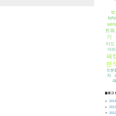
t
tsh
wir
트워
기
이드
더리
패
분
킷분
작
블로그 
►
201
►
201
▼
201