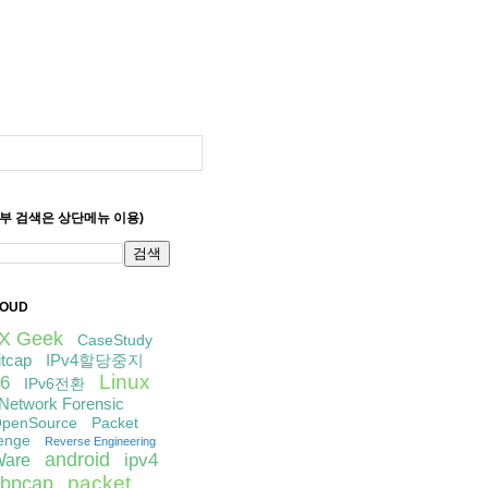
세부 검색은 상단메뉴 이용)
LOUD
IX Geek
CaseStudy
itcap
IPv4할당중지
Linux
6
IPv6전환
Network Forensic
penSource
Packet
enge
Reverse Engineering
android
ipv4
are
packet
libpcap