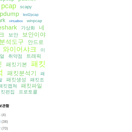
pcap
scapy
cpdump
text2pcap
ark
winpcap
virtualbox
eshark
네
가상화
보안이야
크
보안
분석도구
안드로
와이어샤크
이
트래픽
얼
취약점
패킷
킷
패킷기본
석
패킷분석기
패
패킷생성
할
패킷조
패킷파일
패킷캡쳐
패킷편집
프로토콜
보관함
4
(4)
3
(38)
2
(70)