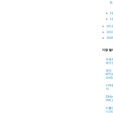
점
►
2
►
1
►
201
►
201
►
200
가장 많
유용
패킷
패킷
MTU(
Uni
사례
석
Eth
(NI
리틀엔
디안(