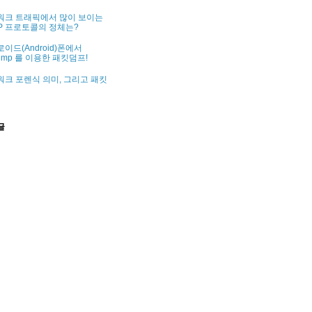
워크 트래픽에서 많이 보이는
P 프로토콜의 정체는?
이드(Android)폰에서
dump 를 이용한 패킷덤프!
크 포렌식 의미, 그리고 패킷
글