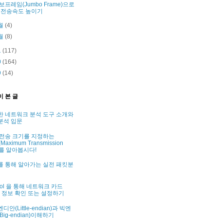
보프레임(Jumbo Frame)으로
전송속도 높이기
월
(4)
월
(8)
1
(117)
0
(164)
9
(14)
이 본 글
한 네트워크 분석 도구 소개와
분석 입문
 전송 크기를 지정하는
Maximum Transmission
t)를 알아봅시다!
를 통해 알아가는 실전 패킷분
tool 을 통해 네트워크 카드
C) 정보 확인 또는 설정하기
디안(Little-endian)과 빅엔
Big-endian)이해하기