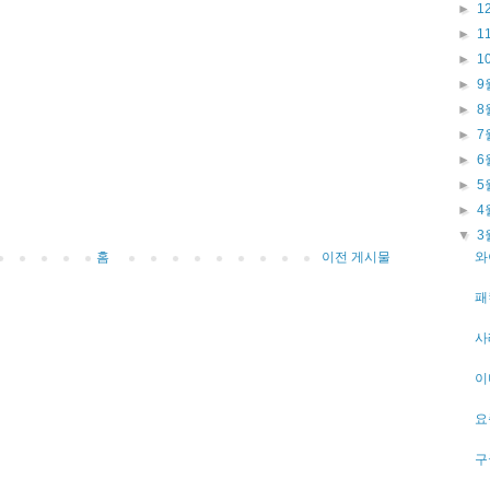
►
1
►
1
►
1
►
9
►
8
►
7
►
6
►
5
►
4
▼
3
홈
이전 게시물
와
패
사
이
요
구