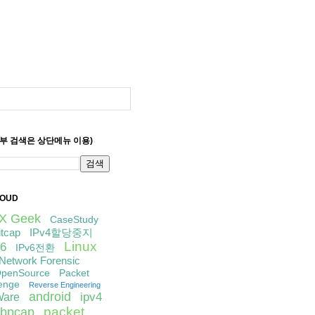
세부 검색은 상단메뉴 이용)
LOUD
IX Geek
CaseStudy
itcap
IPv4할당중지
Linux
6
IPv6전환
Network Forensic
penSource
Packet
enge
Reverse Engineering
android
ipv4
are
packet
libpcap