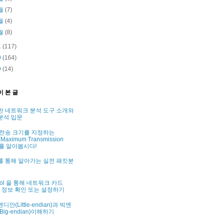
월
(7)
월
(4)
월
(8)
1
(117)
0
(164)
9
(14)
이 본 글
한 네트워크 분석 도구 소개와
분석 입문
 전송 크기를 지정하는
Maximum Transmission
t)를 알아봅시다!
를 통해 알아가는 실전 패킷분
tool 을 통해 네트워크 카드
C) 정보 확인 또는 설정하기
디안(Little-endian)과 빅엔
Big-endian)이해하기