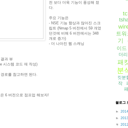
전 보다 더욱 기능이 풍성해 졌
다.
t
주요 기능은
tsh
- NSE 기능 향상과 많아진 스크
wir
립트 (Nmap 5 버전에서 59 개였
트워
던것에 비해 6 버전에서는 348
개로 증가)
기
- 더 나아진 웹 스캐닝
이드
더리
와 결과 뷰
패
ute 시스템 코드 재 작성)
분
 경로를 참고하면 된다.
킷분
작
은 6 버전으로 점프업 해보자!
블로그 
►
201
►
201
▼
201