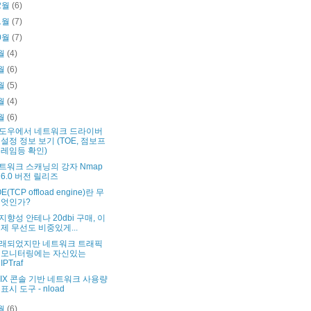
2월
(6)
1월
(7)
0월
(7)
월
(4)
월
(6)
월
(5)
월
(4)
월
(6)
도우에서 네트워크 드라이버
설정 정보 보기 (TOE, 점보프
레임등 확인)
트워크 스캐닝의 강자 Nmap
6.0 버전 릴리즈
E(TCP offload engine)란 무
엇인가?
지향성 안테나 20dbi 구매, 이
제 무선도 비중있게...
래되었지만 네트워크 트래픽
모니터링에는 자신있는
IPTraf
NIX 콘솔 기반 네트워크 사용량
표시 도구 - nload
월
(6)