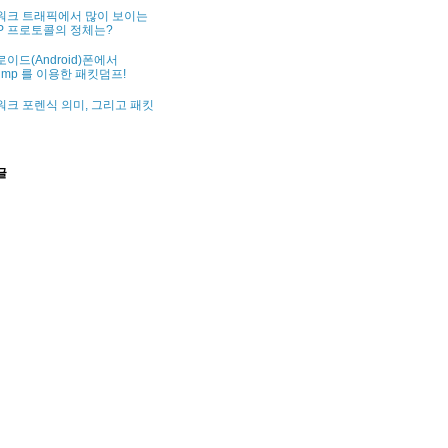
워크 트래픽에서 많이 보이는
P 프로토콜의 정체는?
이드(Android)폰에서
dump 를 이용한 패킷덤프!
크 포렌식 의미, 그리고 패킷
글