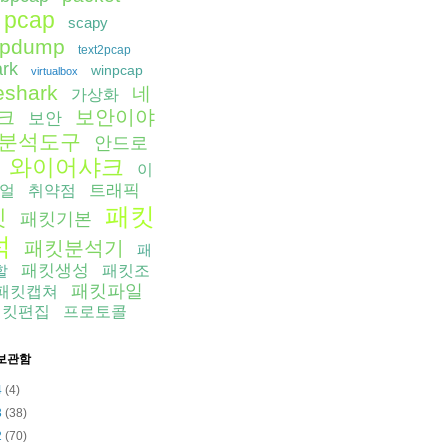
pcap
scapy
cpdump
text2pcap
ark
winpcap
virtualbox
eshark
네
가상화
보안이야
크
보안
분석도구
안드로
와이어샤크
이
트래픽
얼
취약점
패킷
킷
패킷기본
석
패킷분석기
패
패킷생성
할
패킷조
패킷파일
패킷캡쳐
패킷편집
프로토콜
보관함
4
(4)
3
(38)
2
(70)