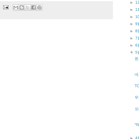
►
1
►
1
►
1
►
9
►
8
►
7
►
6
▼
5
윈
네
TO
무
오
*
►
4