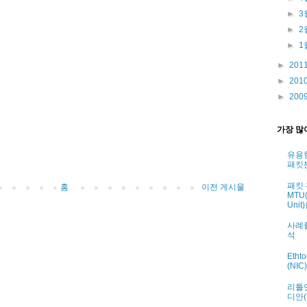
►
3
►
2
►
1
►
201
►
201
►
200
가장 많
유용
패킷
패킷
홈
이전 게시물
MTU(
Uni
사례
석
Eth
(NI
리틀엔
디안(