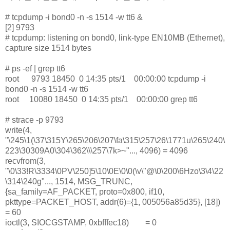
# tcpdump -i bond0 -n -s 1514 -w tt6 &
[2] 9793
# tcpdump: listening on bond0, link-type EN10MB (Ethernet),
capture size 1514 bytes
# ps -ef | grep tt6
root 9793 18450 0 14:35 pts/1 00:00:00 tcpdump -i
bond0 -n -s 1514 -w tt6
root 10080 18450 0 14:35 pts/1 00:00:00 grep tt6
# strace -p 9793
write(4,
"\245\1(\37\315Y\265\206\207\fa\315\257\26\1771u\265\240\
223\30309A0\304\362\\\257\7k>~"..., 4096) = 4096
recvfrom(3,
"\0\33!R\3334\0PV\250]5\10\0E\0\0(\v\"@\0\200\6Hzo\3\4\22
\314\240g"..., 1514, MSG_TRUNC,
{sa_family=AF_PACKET, proto=0x800, if10,
pkttype=PACKET_HOST, addr(6)={1, 005056a85d35}, [18])
= 60
ioctl(3, SIOCGSTAMP, 0xbfffec18) = 0