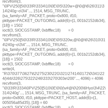
recvfrom(3,
"\0PV\250]5\0\33!R\3334\10\0E\0\5\320w+@\0@\6\26\311\3
14\240g~o\3\4"..., 1514, MSG_TRUNC,
{sa_family=AF_PACKET, proto=0x800, if10,
pkttype=PACKET_OUTGOING, addr(6)={1, 001b2152db34},
[18]) = 1502
ioctl(3, SIOCGSTAMP, 0xbfffec18) = 0
recvfrom(3,
"\0PV\250]5\0\33!R\3334\10\0E\0\5\320w,@\0@\6\26\310\31
4\240g~o\3\4"..., 1514, MSG_TRUNC,
{sa_family=AF_PACKET, proto=0x800, if10,
pkttype=PACKET_OUTGOING, addr(6)={1, 001b2152db34},
[18]) = 1502
ioctl(3, SIOCGSTAMP, 0xbfffec18) = 0
write(4,
"R\370\377\3627\t\2\275\230\22G\321\27414\0172\0\341\22
4(\4rb\326\275\322\246\333\270\303e\200"..., 4096) = 4096
recvfrom(3,
"\0\33!R\3334\0PV\250]5\10\0E\0\0(\v#@\0\200\6Hyo\3\4\22\
314\240g"..., 1514, MSG_TRUNC, {sa_family=AF_PACKET,
proto=0x800, if10, pkttype=PACKET_HOST, addr(6)={1,
005056a85d35}, [18]) = 60
ioctl(3, SIOCGSTAMP, 0xbfffec18) = 0