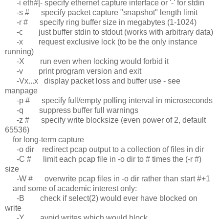
-i eth#|- specify ethernet capture interface or '-' for stdin
-s # specify packet capture "snapshot" length limit
-r # specify ring buffer size in megabytes (1-1024)
-c just buffer stdin to stdout (works with arbitrary data)
-x request exclusive lock (to be the only instance
running)
-X run even when locking would forbid it
-v print program version and exit
-Vx...x display packet loss and buffer use - see
manpage
-p # specify full/empty polling interval in microseconds
-q suppress buffer full warnings
-z # specify write blocksize (even power of 2, default
65536)
for long-term capture
-o dir redirect pcap output to a collection of files in dir
-C # limit each pcap file in -o dir to # times the (-r #)
size
-W # overwrite pcap files in -o dir rather than start #+1
and some of academic interest only:
-B check if select(2) would ever have blocked on
write
-Y avoid writes which would block