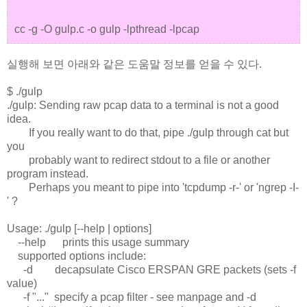
cc -g -O gulp.c -o gulp -lpthread -lpcap
실행해 보면 아래와 같은 도움말 정보를 얻을 수 있다.
$ ./gulp
./gulp: Sending raw pcap data to a terminal is not a good
idea.
If you really want to do that, pipe ./gulp through cat but
you
probably want to redirect stdout to a file or another
program instead.
Perhaps you meant to pipe into 'tcpdump -r-' or 'ngrep -I-
' ?
Usage: ./gulp [--help | options]
--help prints this usage summary
supported options include:
-d decapsulate Cisco ERSPAN GRE packets (sets -f
value)
-f "..." specify a pcap filter - see manpage and -d