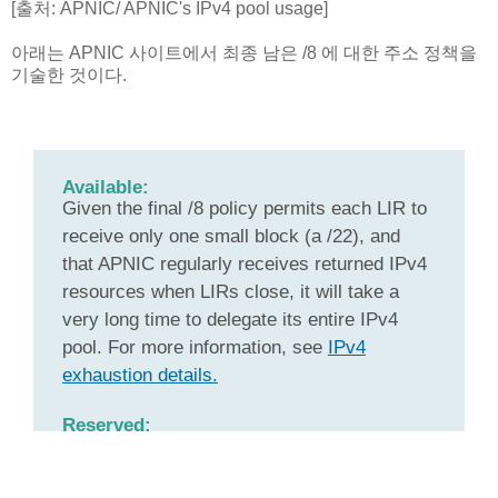
[출처: APNIC/ APNIC's IPv4 pool usage]
아래는 APNIC 사이트에서 최종 남은 /8 에 대한 주소 정책을
기술한 것이다.
Available:
Given the final /8 policy permits each LIR to
receive only one small block (a /22), and
that APNIC regularly receives returned IPv4
resources when LIRs close, it will take a
very long time to delegate its entire IPv4
pool. For more information, see
IPv4
exhaustion details.
Reserved:
Quarantined
blocks will be released to the
Available pool when their routability and